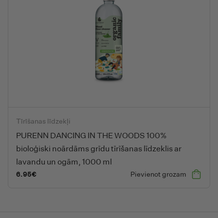
PURENN DANCING IN THE WOODS 100% bioloģiski noārdāms grīdu
Tīrīšanas līdzekļi
PURENN DANCING IN THE WOODS 100%
bioloģiski noārdāms grīdu tīrīšanas līdzeklis ar
lavandu un ogām, 1000 ml
6.95
€
Pievienot grozam