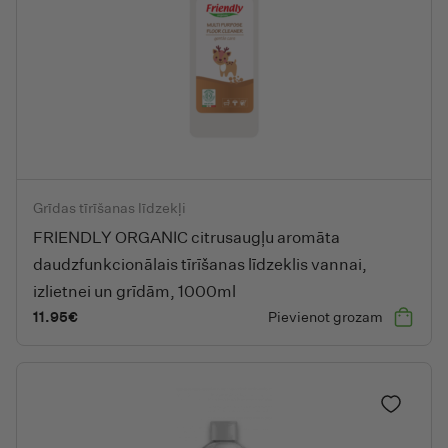
Pārtika
Dāvanu idejas
Ietekmētājs iesaka
FRIENDLY ORGANIC citrusaugļu aromāta daudzfunkcionālais tīrīš
Grīdas tīrīšanas līdzekļi
Zīmoli
FRIENDLY ORGANIC citrusaugļu aromāta
daudzfunkcionālais tīrīšanas līdzeklis vannai,
izlietnei un grīdām, 1000ml
11.95
€
Pievienot grozam
Pievieno