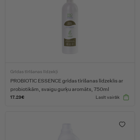
PROBIOTIC ESSENCE grīdas tīrīšanas līdzeklis ar probiotikām,
Grīdas tīrīšanas līdzekļi
PROBIOTIC ESSENCE grīdas tīrīšanas līdzeklis ar
probiotikām, svaigu gurķu aromāts, 750ml
17.23
€
Lasīt vairāk
Pievieno