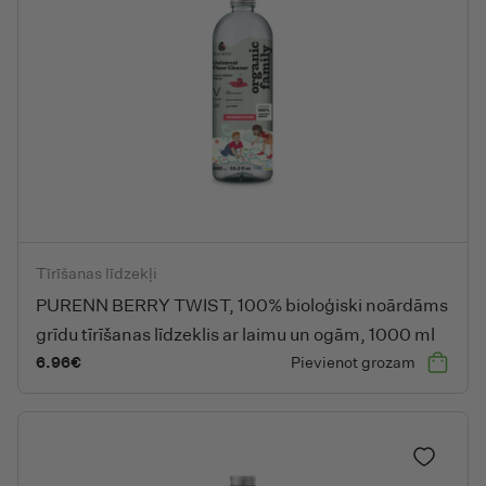
PURENN BERRY TWIST, 100% bioloģiski noārdāms grīdu tīrīšana
Tīrīšanas līdzekļi
PURENN BERRY TWIST, 100% bioloģiski noārdāms
grīdu tīrīšanas līdzeklis ar laimu un ogām, 1000 ml
6.96
€
Pievienot grozam
Pievieno