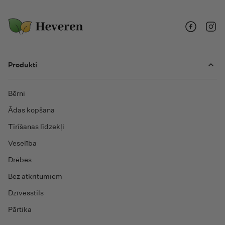
Facebook
Insta
Produkti
Bērni
Ādas kopšana
Tīrīšanas līdzekļi
Veselība
Drēbes
Bez atkritumiem
Dzīvesstils
Pārtika