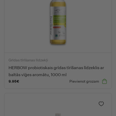
HERBOW probiotiskais grīdas tīrīšanas līdzeklis ar baltās vīģe
Grīdas tīrīšanas līdzekļi
HERBOW probiotiskais grīdas tīrīšanas līdzeklis ar
baltās vīģes aromātu, 1000 ml
9.95
€
Pievienot grozam
Pievieno