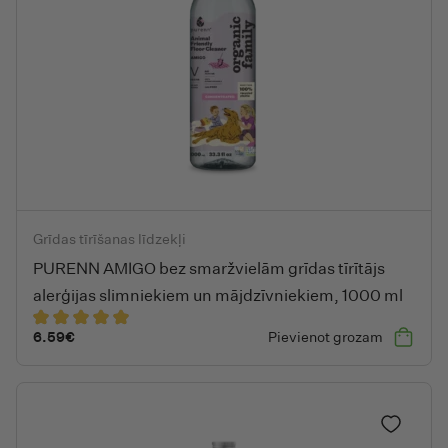
PURENN AMIGO bez smaržvielām grīdas tīrītājs alerģijas slim
Grīdas tīrīšanas līdzekļi
PURENN AMIGO bez smaržvielām grīdas tīrītājs
alerģijas slimniekiem un mājdzīvniekiem, 1000 ml
6.59
€
Pievienot grozam
Pievieno