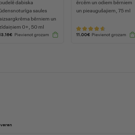
pudelē dabiska
ērcēm un odiem bērniem
ūdensnoturīga saules
un pieaugušajiem, 75 ml
aizsargkrēma bērniem un
zīdaiņiem 0+, 50 ml
13.16
€
Pievienot grozam
11.00
€
Pievienot grozam
veren