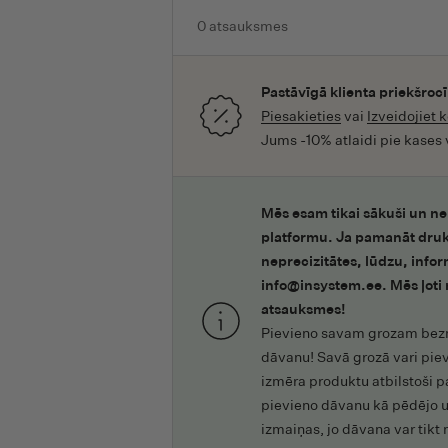
AzetaBio
0
atsauksmes
B
Baboo
Pastāvīgā klienta priekšroc
Bae
Piesakieties
vai
Izveidojiet 
Jums -10% atlaidi pie kases
BBLÜV
Beauty Made Easy
Bel Baby
Mēs esam tikai sākuši un ne
platformu. Ja pamanāt druk
Bellody
neprecizitātes, lūdzu, infor
Ben&Anna
info@insystem.ee. Mēs ļoti
BERDOUES
atsauksmes!
Pievieno savam grozam bez
Best Years
dāvanu! Savā grozā vari pie
Beter
izmēra produktu atbilstoši p
BeYou
pievieno dāvanu kā pēdējo 
izmaiņas, jo dāvana var tikt
Bielenda