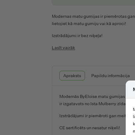
Biolatte
Biona
Modernas matu gumijas ir piemērotas gan
lietojiet kā matu gumiju vai kā aproci!
Blondepil
Blum Baker's
Izstrādājumi ir bez niķeļa!
BodyBoom
Lasīt vairāk
Bookman Urban Visibility
Born to Bio
Bottlegreen
Apraksts
Papildu informācija
BTan
Burts Bees
Modernās ByEloise matu gumijas var nē
Buubla
ir izgatavots no īsta Mulberry zīda.
M
ByEloise
Izstrādājumi ir piemēroti gan meitenē
l
C
k
CE sertificēts un nesatur niķeli!
n
CareMed