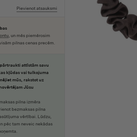
Ecolunes
KBM Pharm
Pievienot atsauksmi
Effelis Bio
KiETLA
Ellen
Kit&Kin
ības
Ellyt
kontu
, un mēs piemērosim
L
 visām pilnas cenas precēm.
Everydayforfuture
Love Ethical Beauty
Extrawize
LUBA
pārtraukti attīstām savu
F
Lüttes Welt
as kļūdas vai tulkojuma
Feel Free
Luuv
mējiet mūs, rakstot uz
Feel Natural
 novērtējam Jūsu
M
FEMME BALANCE®
Magrada
maksas pilna izmēra
Flo
Marcels Green Soap
vienot bezmaksas pilna
Foamie
asūtījuma vērtībai. Lūdzu,
MIYA Cosmetics
un pēc tam neveic nekādas
Food2Smile
Moomin
 noņemta.
Formula Vitale