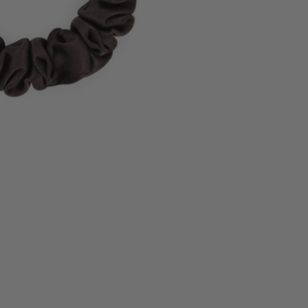
Pure Beginnings
PURE PAPAYACARE
Purenn
R
REBAEL
Reer
Rockahula Kids
Rockit
S
Sanaka
Selfie Clothing
SILVANOLS
Sipo
Sodasan