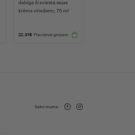
dabīga šī sviesta sejas
krēms vīriešiem, 75 ml
22.31
€
Pievienot grozam
Seko mums:
Facebook
Instagram