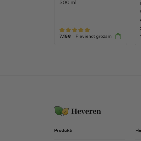
300 ml
7.18
€
Pievienot grozam
Produkti
He