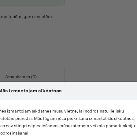
Mulieres
Fresmy
MyBite
 meitenēm, gan sievietēm –
Friendly Organic
N
Fruit Funk
NAÏF
Fudgio
Namaki
G
Natruba
GoGoNano
Natura Amica
GoGreen
Neqi
Atsauksmes (0)
Good Bubble
Nordaid
Gravier
Mēs izmantojam sīkdatnes
Nutriburst
GÜTGUIDE
sāt arī kā aproci. Produkts
O
H
ēs izmantojam sīkdatnes mūsu vietnē, lai nodrošinātu lielisku
OH LA LAQUA
m, gan sievietēm.
ietotāju pieredzi. Mēs lūgsim jūsu piekrišanu izmantot šīs sīkdatnes,
Haakaa
Oli and Carol
as nav stingri nepieciešamas mūsu interneta veikala pamatfunkciju
Happy Bear Diapers
OMY
odrošināšanai.