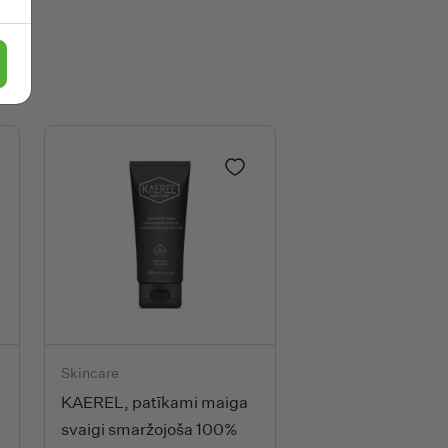
WILD
Wild Stripes
Y
Yumearth
vienot favorītiem
Pievienot favorītiem
turīga saules aizsargkrēma bērniem un zīdaiņiem 0+, 50 ml
s aerosols pret ērcēm un odiem bērniem un pieaugušajiem, 75 ml
KAEREL, patīkami maiga svaigi smaržojoša 100% dabīga šī 
Skincare
KAEREL, patīkami maiga
svaigi smaržojoša 100%