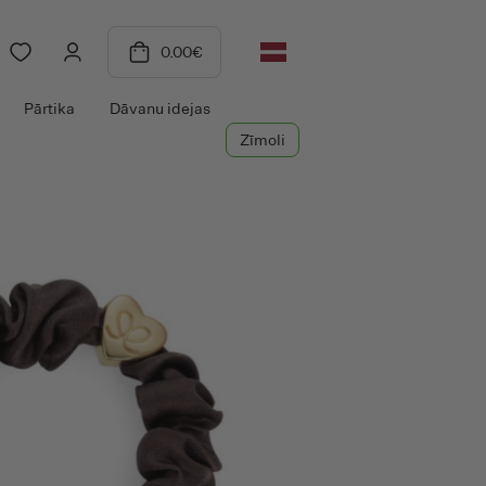
0.00
€
Pārtika
Dāvanu idejas
Zīmoli
P
Petal Fresh
Petit&Jolie
Pierpaoli
Piksters
Probiotic Craft
Probiotic Essence
Probiotic Pure
Pulpe De Vie